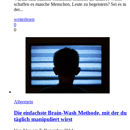
schaffen es manche Menschen, Leute zu begeistern? Sei es in
der...
weiterlesen
0
0
Allgemein
Die einfachste Brain-Wash Methode, mit der du
täglich manipuliert wirst